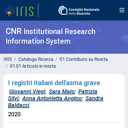
CNR
Institutional Research
Information System
IRIS
Catalogo Ricerca
01 Contributo su Rivista
01.01 Articolo in rivista
I registri italiani dell'asma grave
Giovanni Viegi
;
Sara Maio
;
Patrizia
Silvi
;
Anna Antonietta Angino
;
Sandra
Baldacci
2020