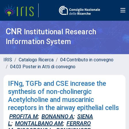
CNR
Institutional Research
Information System
IRIS
Catalogo Ricerca
04 Contributo in convegno
04.03 Poster in Atti di convegno
IFNg, TGFb and CSE increase the
synthesis of non-cholinergic
Acetylcholine and muscarinic
receptors in the airway epithelial cells
PROFITA M
;
BONANNO A
;
SIENA
L
;
MONTALBANO AM
;
FERRARO