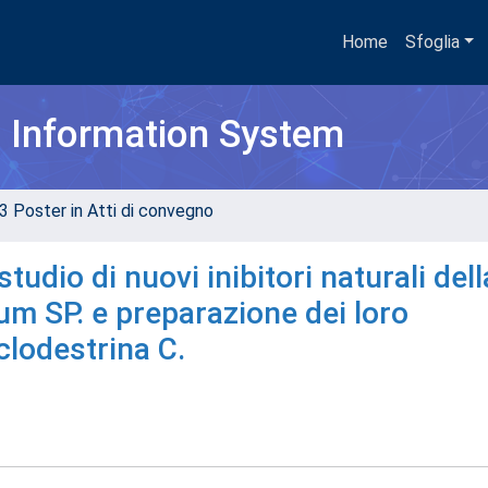
Home
Sfoglia
h Information System
3 Poster in Atti di convegno
udio di nuovi inibitori naturali dell
ium SP. e preparazione dei loro
clodestrina C.