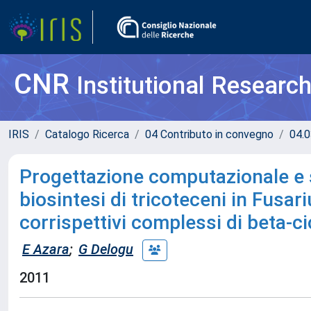
CNR
Institutional Researc
IRIS
Catalogo Ricerca
04 Contributo in convegno
04.0
Progettazione computazionale e st
biosintesi di tricoteceni in Fusar
corrispettivi complessi di beta-ci
E Azara
;
G Delogu
2011