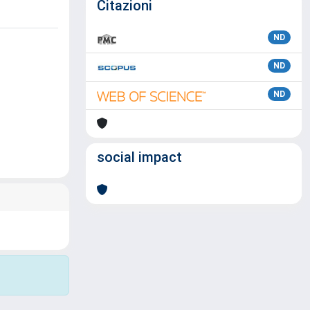
Citazioni
ND
ND
ND
social impact