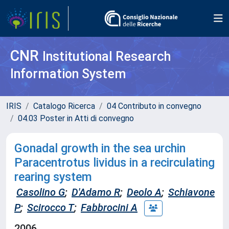
CNR
Institutional Research
Information System
IRIS
Catalogo Ricerca
04 Contributo in convegno
04.03 Poster in Atti di convegno
Gonadal growth in the sea urchin
Paracentrotus lividus in a recirculating
rearing system
Casolino G
;
D'Adamo R
;
Deolo A
;
Schiavone
P
;
Scirocco T
;
Fabbrocini A
2006