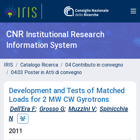
CNR
Institutional Research
Information System
IRIS
Catalogo Ricerca
04 Contributo in convegno
04.03 Poster in Atti di convegno
Development and Tests of Matched
Loads for 2 MW CW Gyrotrons
Dell'Era F
;
Grosso G
;
Muzzini V
;
Spinicchia
N
2011