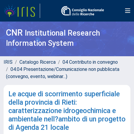
CNR
Institutional Research
Information System
IRIS
Catalogo Ricerca
04 Contributo in convegno
04.04 Presentazione/Comunicazione non pubblicata
(convegno, evento, webinar...)
Le acque di scorrimento superficiale
della provincia di Rieti:
caratterizzazione idrogeochimica e
ambientale nell?ambito di un progetto
di Agenda 21 locale