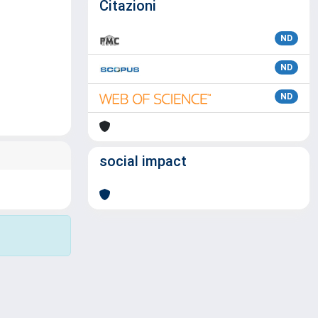
Citazioni
ND
ND
ND
social impact