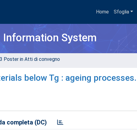
Home
Sfoglia
h Information System
3 Poster in Atti di convegno
terials below Tg : ageing processes.
a completa (DC)