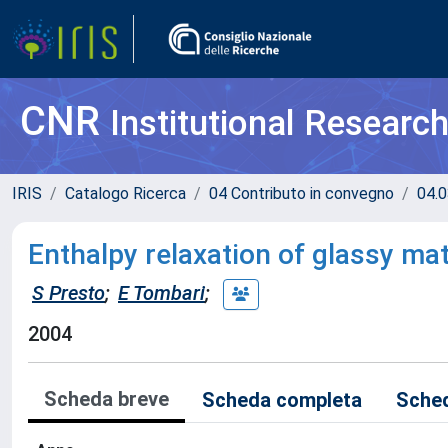
CNR
Institutional Researc
IRIS
Catalogo Ricerca
04 Contributo in convegno
04.0
Enthalpy relaxation of glassy ma
S Presto
;
E Tombari
;
2004
Scheda breve
Scheda completa
Sched