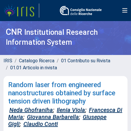
CNR
Institutional Research
Information System
IRIS
Catalogo Ricerca
01 Contributo su Rivista
01.01 Articolo in rivista
Random laser from engineered
nanostructures obtained by surface
tension driven lithography
Neda Ghofraniha
;
Ilenia Viola
;
Francesca Di
Maria
;
Giovanna Barbarella
;
Giuseppe
Gigli
;
Claudio Conti