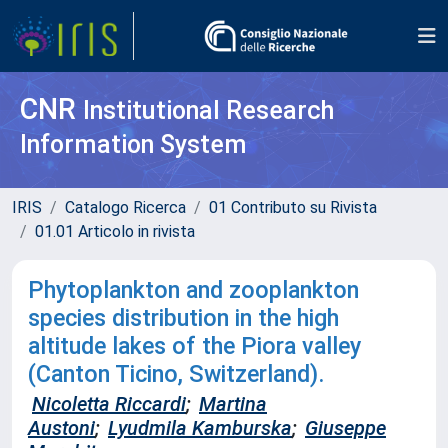
CNR
Institutional Research
Information System
IRIS
Catalogo Ricerca
01 Contributo su Rivista
01.01 Articolo in rivista
Phytoplankton and zooplankton
species distribution in the high
altitude lakes of the Piora valley
(Canton Ticino, Switzerland).
Nicoletta Riccardi
;
Martina
Austoni
;
Lyudmila Kamburska
;
Giuseppe