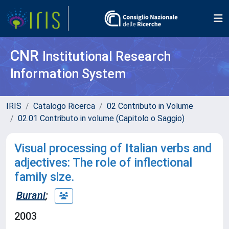
CNR
Institutional Research
Information System
IRIS
Catalogo Ricerca
02 Contributo in Volume
02.01 Contributo in volume (Capitolo o Saggio)
Visual processing of Italian verbs and
adjectives: The role of inflectional
family size.
Burani
;
2003