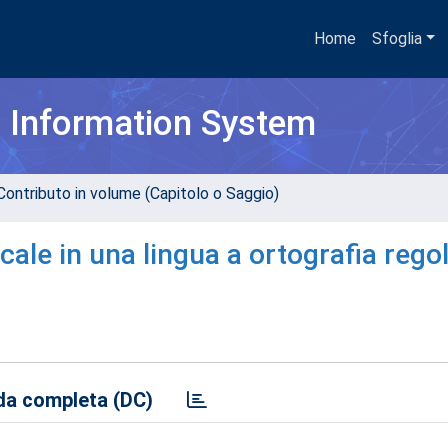
Home
Sfoglia
h Information System
Contributo in volume (Capitolo o Saggio)
cale in una lingua a ortografia rego
a completa (DC)