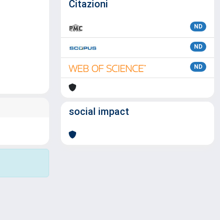
Citazioni
ND
ND
ND
social impact