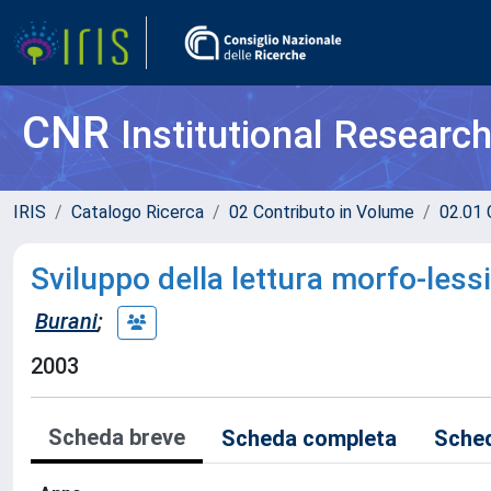
CNR
Institutional Researc
IRIS
Catalogo Ricerca
02 Contributo in Volume
02.01 
Sviluppo della lettura morfo-lessi
Burani
;
2003
Scheda breve
Scheda completa
Sched