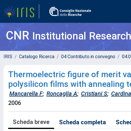
CNR
Institutional Researc
IRIS
Catalogo Ricerca
04 Contributo in convegno
04.0
Thermoelectric figure of merit v
polysilicon films with annealing
Mancarella F
;
Roncaglia A
;
Cristiani S
;
Cardina
2006
Scheda breve
Scheda completa
Sched