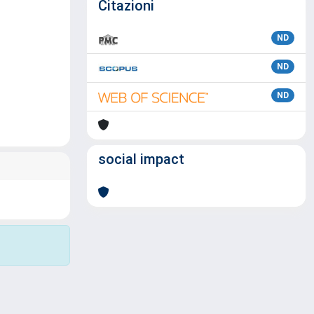
Citazioni
ND
ND
ND
social impact