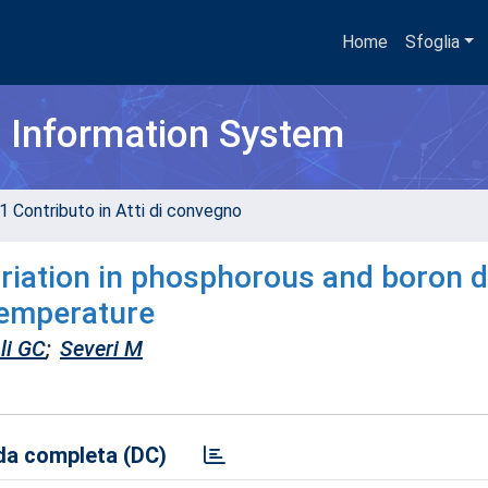
Home
Sfoglia
h Information System
1 Contributo in Atti di convegno
ariation in phosphorous and boron 
 temperature
li GC
;
Severi M
a completa (DC)