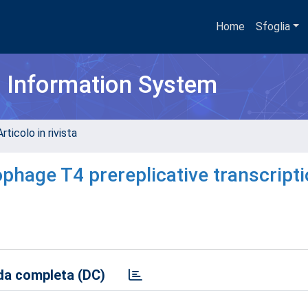
Home
Sfoglia
h Information System
rticolo in rivista
phage T4 prereplicative transcript
a completa (DC)