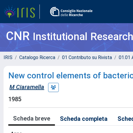
CNR
Institutional Researc
IRIS
Catalogo Ricerca
01 Contributo su Rivista
01.01 A
New control elements of bacterio
M Ciaramella
1985
Scheda breve
Scheda completa
Sched