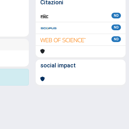
Citazioni
ND
ND
ND
social impact