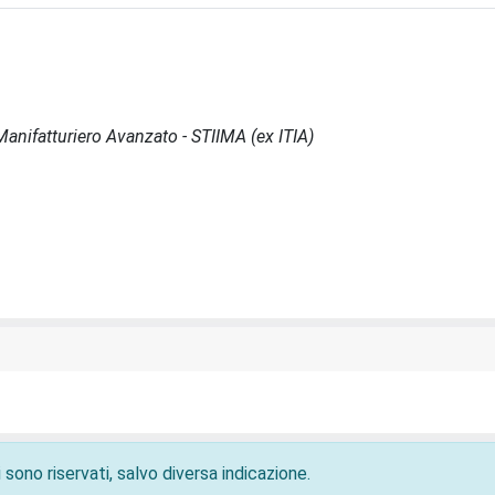
l Manifatturiero Avanzato - STIIMA (ex ITIA)
 sono riservati, salvo diversa indicazione.