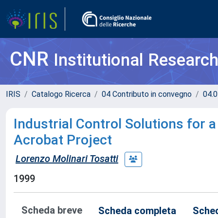
CNR
Institutional Researc
IRIS
Catalogo Ricerca
04 Contributo in convegno
04.0
Industrial Control Solutions for 
Acrobat Project
Lorenzo Molinari Tosatti
1999
Scheda breve
Scheda completa
Sched