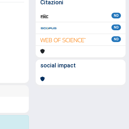
Citazioni
ND
ND
ND
social impact