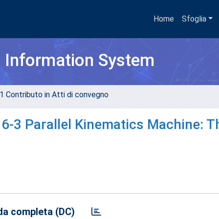
Home
Sfoglia
h Information System
1 Contributo in Atti di convegno
a 6-3 Parallel Kinematics Machine: T
a completa (DC)