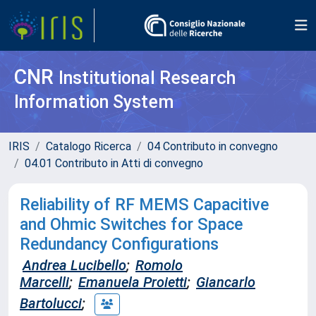
CNR
Institutional Research
Information System
IRIS
Catalogo Ricerca
04 Contributo in convegno
04.01 Contributo in Atti di convegno
Reliability of RF MEMS Capacitive
and Ohmic Switches for Space
Redundancy Configurations
Andrea Lucibello
;
Romolo
Marcelli
;
Emanuela Proietti
;
Giancarlo
Bartolucci
;