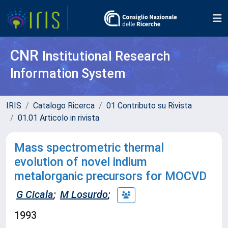
CNR
Institutional Research
Information System
IRIS
Catalogo Ricerca
01 Contributo su Rivista
01.01 Articolo in rivista
Mass spectrometric thermal
evolution of novel indium
metalorganic precursors for MOCVD
G Cicala
;
M Losurdo
;
1993