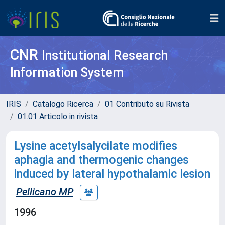
CNR
Institutional Research
Information System
IRIS
Catalogo Ricerca
01 Contributo su Rivista
01.01 Articolo in rivista
Lysine acetylsalycilate modifies
aphagia and thermogenic changes
induced by lateral hypothalamic lesion
Pellicano MP
1996