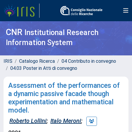
CNR
Institutional Research
Information System
IRIS
Catalogo Ricerca
04 Contributo in convegno
04.03 Poster in Atti di convegno
Assessment of the performances of
a dynamic passive facade though
experimentation and mathematical
model.
Roberto Lollini
;
Italo Meroni
;