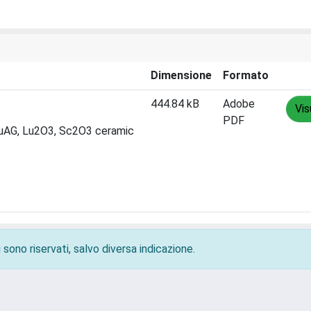
Dimensione
Formato
444.84 kB
Adobe
Vis
PDF
LuAG, Lu2O3, Sc2O3 ceramic
 sono riservati, salvo diversa indicazione.