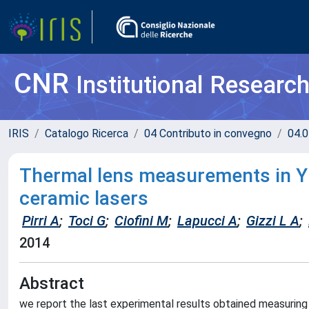
CNR
Institutional Researc
IRIS
Catalogo Ricerca
04 Contributo in convegno
04.0
Thermal lens measurements in 
ceramic lasers
Pirri A
;
Toci G
;
Ciofini M
;
Lapucci A
;
Gizzi L A
;
2014
Abstract
we report the last experimental results obtained measuring