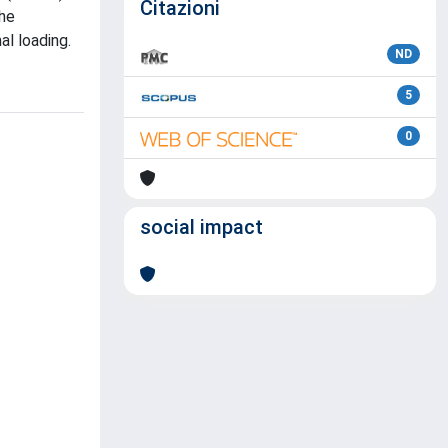
Citazioni
the
al loading.
ND
5
0
social impact