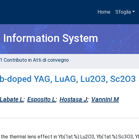
Home
Sfoglia
h Information System
1 Contributo in Atti di convegno
Yb-doped YAG, LuAG, Lu2O3, Sc2O3
Labate L
;
Esposito L
;
Hostasa J
;
Vannini M
 the thermal lens effect in Yb(1at.%):Lu2O3, Yb(1at.%):Sc3O3, Y