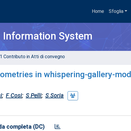
Home
Sfoglia
h Information System
1 Contributo in Atti di convegno
ometries in whispering-gallery-mo
i
;
F Cosi
;
S Pelli
;
S Soria
a completa (DC)