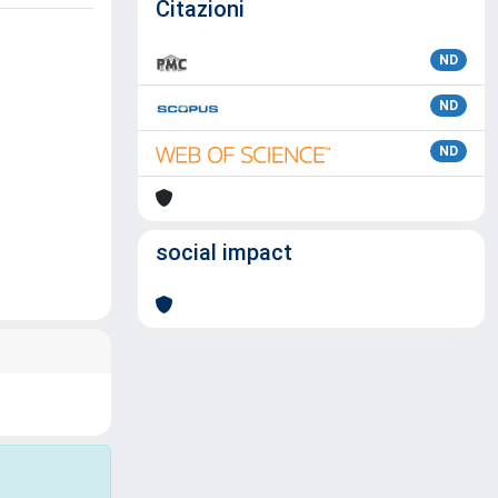
Citazioni
ND
ND
ND
social impact