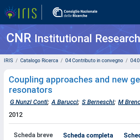
CNR
Institutional Researc
IRIS
Catalogo Ricerca
04 Contributo in convegno
04.0
Coupling approaches and new ge
resonators
G Nunzi Conti
;
A Barucci
;
S Berneschi
;
M Brenc
2012
Scheda breve
Scheda completa
Sched