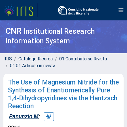
CNR
Institutional Research
Information System
IRIS
Catalogo Ricerca
01 Contributo su Rivista
01.01 Articolo in rivista
The Use of Magnesium Nitride for the
Synthesis of Enantiomerically Pure
1,4-Dihydropyridines via the Hantzsch
Reaction
Panunzio M
;