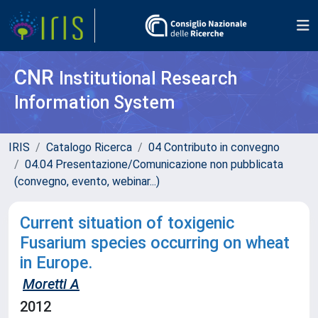
CNR
Institutional Research
Information System
IRIS
Catalogo Ricerca
04 Contributo in convegno
04.04 Presentazione/Comunicazione non pubblicata
(convegno, evento, webinar...)
Current situation of toxigenic
Fusarium species occurring on wheat
in Europe.
Moretti A
2012