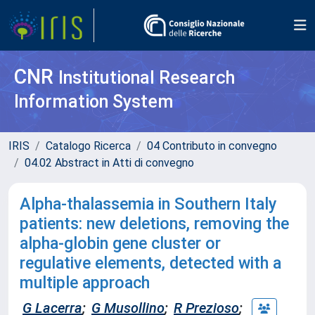
CNR
Institutional Research
Information System
IRIS
Catalogo Ricerca
04 Contributo in convegno
04.02 Abstract in Atti di convegno
Alpha-thalassemia in Southern Italy
patients: new deletions, removing the
alpha-globin gene cluster or
regulative elements, detected with a
multiple approach
G Lacerra
;
G Musollino
;
R Prezioso
;