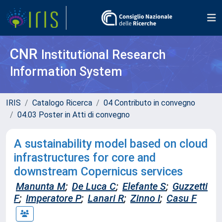
CNR
Institutional Research
Information System
IRIS
Catalogo Ricerca
04 Contributo in convegno
04.03 Poster in Atti di convegno
A sustainability model based on cloud
infrastructures for core and
downstream Copernicus services
Manunta M
;
De Luca C
;
Elefante S
;
Guzzetti
F
;
Imperatore P
;
Lanari R
;
Zinno I
;
Casu F