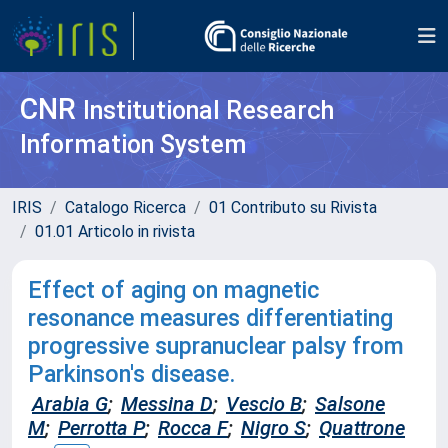
CNR
Institutional Research
Information System
IRIS
Catalogo Ricerca
01 Contributo su Rivista
01.01 Articolo in rivista
Effect of aging on magnetic
resonance measures differentiating
progressive supranuclear palsy from
Parkinson's disease.
Arabia G
;
Messina D
;
Vescio B
;
Salsone
M
;
Perrotta P
;
Rocca F
;
Nigro S
;
Quattrone