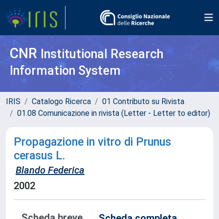
CNR
Institutional Research
Information System
IRIS
Catalogo Ricerca
01 Contributo su Rivista
01.08 Comunicazione in rivista (Letter - Letter to editor)
Propagazione in vitro di Prunus
cerasus L.
Blando Federica
2002
Scheda breve
Scheda completa