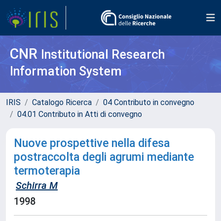
CNR
Institutional Research
Information System
IRIS
Catalogo Ricerca
04 Contributo in convegno
04.01 Contributo in Atti di convegno
Nuove prospettive nella difesa
postraccolta degli agrumi mediante
termoterapia
Schirra M
1998