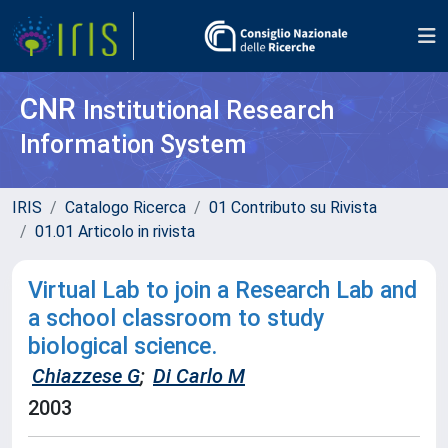
CNR
Institutional Research
Information System
IRIS
Catalogo Ricerca
01 Contributo su Rivista
01.01 Articolo in rivista
Virtual Lab to join a Research Lab and
a school classroom to study
biological science.
Chiazzese G
;
Di Carlo M
2003