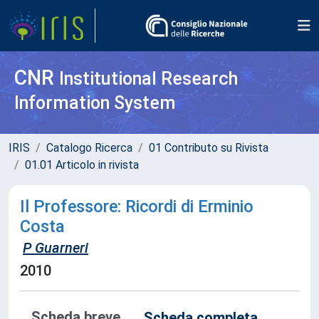
CNR
Institutional Research
Information System
IRIS
Catalogo Ricerca
01 Contributo su Rivista
01.01 Articolo in rivista
Il Professore: Ricordi di Erminio
Costa
P Guarneri
2010
Scheda breve
Scheda completa