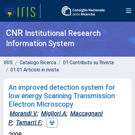
CNR
Institutional Research
Information System
IRIS
Catalogo Ricerca
01 Contributo su Rivista
01.01 Articolo in rivista
An improved detection system for
low energy Scanning Transmission
Electron Microscopy
Morandi V
;
Migliori A
;
Maccagnani
P
;
Tamarri F
;
2008