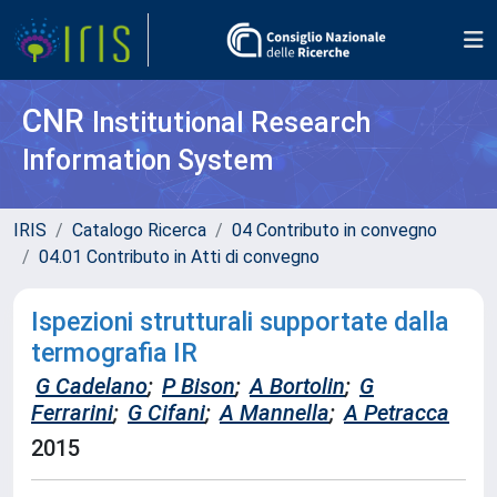
CNR
Institutional Research
Information System
IRIS
Catalogo Ricerca
04 Contributo in convegno
04.01 Contributo in Atti di convegno
Ispezioni strutturali supportate dalla
termografia IR
G Cadelano
;
P Bison
;
A Bortolin
;
G
Ferrarini
;
G Cifani
;
A Mannella
;
A Petracca
2015