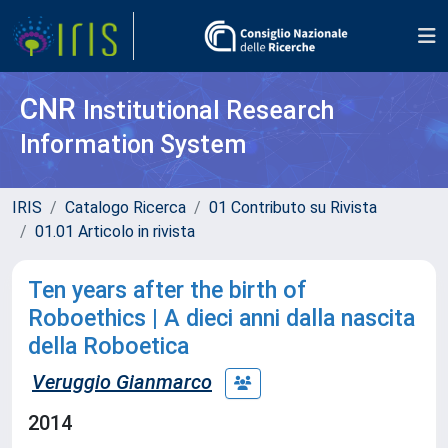
CNR
Institutional Research
Information System
IRIS
Catalogo Ricerca
01 Contributo su Rivista
01.01 Articolo in rivista
Ten years after the birth of
Roboethics | A dieci anni dalla nascita
della Roboetica
Veruggio Gianmarco
2014