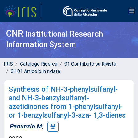
CNR
Institutional Research
Information System
IRIS
Catalogo Ricerca
01 Contributo su Rivista
01.01 Articolo in rivista
Synthesis of NH-3-phenylsulfanyl-
and NH-3-benzylsulfanyl-
azetidinones from 1-phenylsulfanyl-
or 1-benzylsulfanyl-3-aza- 1,3-dienes
Panunzio M
;