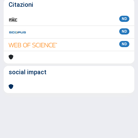
Citazioni
ND
ND
ND
social impact