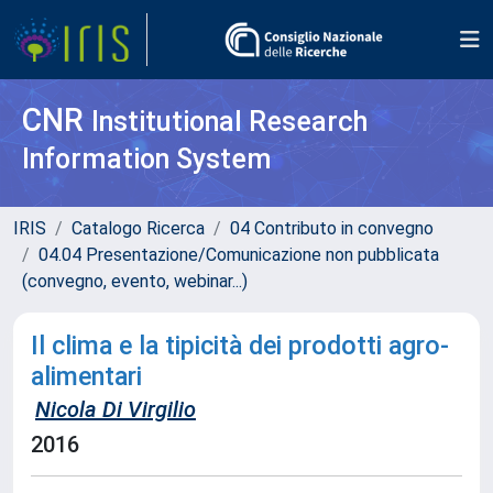
CNR
Institutional Research
Information System
IRIS
Catalogo Ricerca
04 Contributo in convegno
04.04 Presentazione/Comunicazione non pubblicata
(convegno, evento, webinar...)
Il clima e la tipicità dei prodotti agro-
alimentari
Nicola Di Virgilio
2016