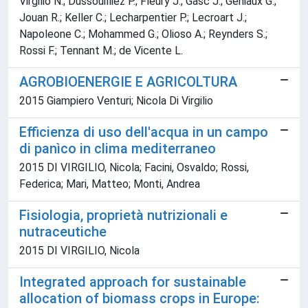
Virgilio N.; Dussouilliez P.; Fleury J.; Gasc J.; Géniaux G.;
Jouan R.; Keller C.; Lecharpentier P.; Lecroart J.;
Napoleone C.; Mohammed G.; Olioso A.; Reynders S.;
Rossi F.; Tennant M.; de Vicente L.
AGROBIOENERGIE E AGRICOLTURA
2015 Giampiero Venturi; Nicola Di Virgilio
Efficienza di uso dell'acqua in un campo
di panìco in clima mediterraneo
2015 DI VIRGILIO, Nicola; Facini, Osvaldo; Rossi,
Federica; Mari, Matteo; Monti, Andrea
Fisiologia, proprietà nutrizionali e
nutraceutiche
2015 DI VIRGILIO, Nicola
Integrated approach for sustainable
allocation of biomass crops in Europe: