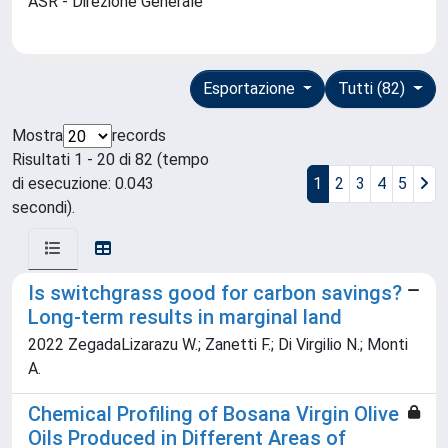
ASR - Direzione Generale
Esportazione
Tutti (82)
Mostra
records
Risultati 1 - 20 di 82 (tempo
di esecuzione: 0.043
1
2
3
4
5
secondi).
Is switchgrass good for carbon savings?
Long-term results in marginal land
2022 ZegadaLizarazu W.; Zanetti F.; Di Virgilio N.; Monti
A.
Chemical Profiling of Bosana Virgin Olive
Oils Produced in Different Areas of