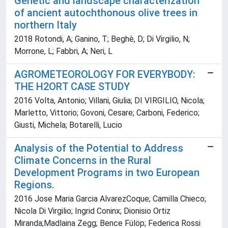
Genetic and landscape characterization
of ancient autochthonous olive trees in
northern Italy
2018 Rotondi, A; Ganino, T; Beghè, D; Di Virgilio, N;
Morrone, L; Fabbri, A; Neri, L
AGROMETEOROLOGY FOR EVERYBODY:
THE H2ORT CASE STUDY
2016 Volta, Antonio; Villani, Giulia; DI VIRGILIO, Nicola;
Marletto, Vittorio; Govoni, Cesare; Carboni, Federico;
Giusti, Michela; Botarelli, Lucio
Analysis of the Potential to Address
Climate Concerns in the Rural
Development Programs in two European
Regions.
2016 Jose Maria Garcia AlvarezCoque; Camilla Chieco;
Nicola Di Virgilio; Ingrid Coninx; Dionisio Ortiz
Miranda;Madlaina Zegg; Bence Fülöp; Federica Rossi