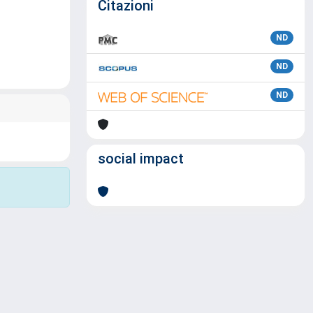
Citazioni
ND
ND
ND
social impact