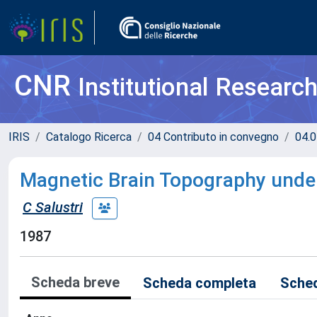
CNR
Institutional Researc
IRIS
Catalogo Ricerca
04 Contributo in convegno
04.0
Magnetic Brain Topography unde
C Salustri
1987
Scheda breve
Scheda completa
Sched