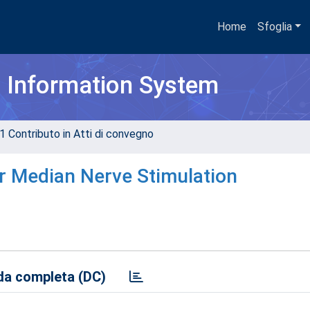
Home
Sfoglia
h Information System
1 Contributo in Atti di convegno
r Median Nerve Stimulation
a completa (DC)