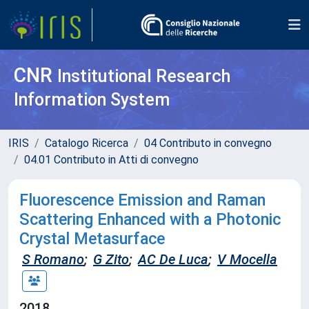
CNR
Institutional Research
Information System
IRIS
Catalogo Ricerca
04 Contributo in convegno
04.01 Contributo in Atti di convegno
Fluorescence Emission and Raman
Scattering Enhanced with a Photonic
Crystal Metasurface
S Romano
;
G Zito
;
AC De Luca
;
V Mocella
2018