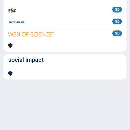
ND
ND
ND
social impact
Powered by
IRIS
-
about IRIS
-