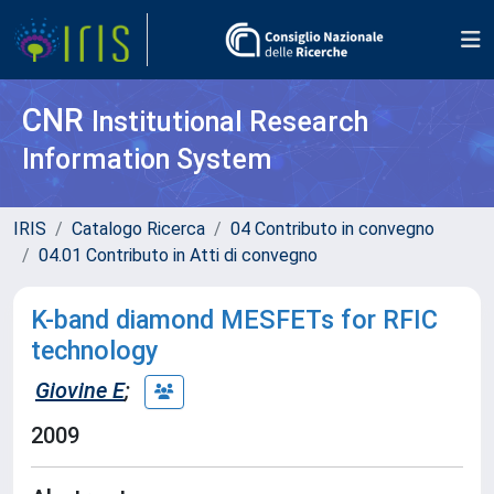
CNR
Institutional Research
Information System
IRIS
Catalogo Ricerca
04 Contributo in convegno
04.01 Contributo in Atti di convegno
K-band diamond MESFETs for RFIC
technology
Giovine E
;
2009