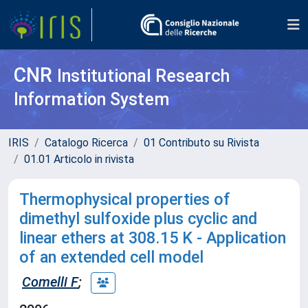
CNR
Institutional Research
Information System
IRIS
Catalogo Ricerca
01 Contributo su Rivista
01.01 Articolo in rivista
Thermophysical properties of
dimethyl sulfoxide plus cyclic and
linear ethers at 308.15 K - Application
of an extended cell model
Comelli F
;