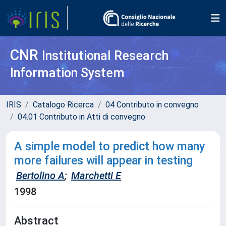
CNR
Institutional Research
Information System
IRIS
Catalogo Ricerca
04 Contributo in convegno
04.01 Contributo in Atti di convegno
A simple model to predict how many
more failures will appear in testing
Bertolino A
;
Marchetti E
1998
Abstract