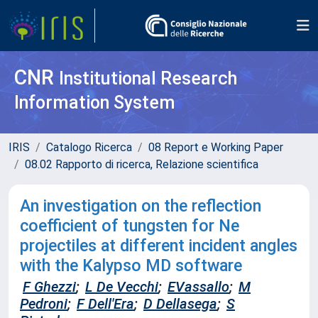
CNR
Institutional Research
Information System
IRIS
Catalogo Ricerca
08 Report e Working Paper
08.02 Rapporto di ricerca, Relazione scientifica
An investigation on the reflection
coefficient of tungsten for Ne
projectiles at different incident angles
with the Kalypso MD software
F Ghezzi
;
L De Vecchi
;
EVassallo
;
M
Pedroni
;
F Dell'Era
;
D Dellasega
;
S