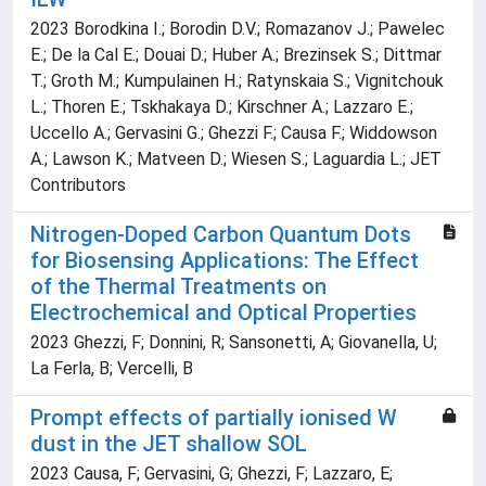
2023 Borodkina I.; Borodin D.V.; Romazanov J.; Pawelec
E.; De la Cal E.; Douai D.; Huber A.; Brezinsek S.; Dittmar
T.; Groth M.; Kumpulainen H.; Ratynskaia S.; Vignitchouk
L.; Thoren E.; Tskhakaya D.; Kirschner A.; Lazzaro E.;
Uccello A.; Gervasini G.; Ghezzi F.; Causa F.; Widdowson
A.; Lawson K.; Matveen D.; Wiesen S.; Laguardia L.; JET
Contributors
Nitrogen-Doped Carbon Quantum Dots
for Biosensing Applications: The Effect
of the Thermal Treatments on
Electrochemical and Optical Properties
2023 Ghezzi, F; Donnini, R; Sansonetti, A; Giovanella, U;
La Ferla, B; Vercelli, B
Prompt effects of partially ionised W
dust in the JET shallow SOL
2023 Causa, F; Gervasini, G; Ghezzi, F; Lazzaro, E;