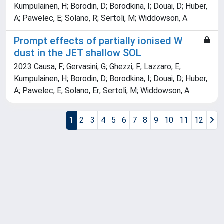
Kumpulainen, H; Borodin, D; Borodkina, I; Douai, D; Huber,
A; Pawelec, E; Solano, R; Sertoli, M; Widdowson, A
Prompt effects of partially ionised W
dust in the JET shallow SOL
2023 Causa, F; Gervasini, G; Ghezzi, F; Lazzaro, E;
Kumpulainen, H; Borodin, D; Borodkina, I; Douai, D; Huber,
A; Pawelec, E; Solano, Er; Sertoli, M; Widdowson, A
1
2
3
4
5
6
7
8
9
10
11
12
Powered by
IRIS
-
about IRIS
-
Utilizzo dei cookie
Copyright © 2026