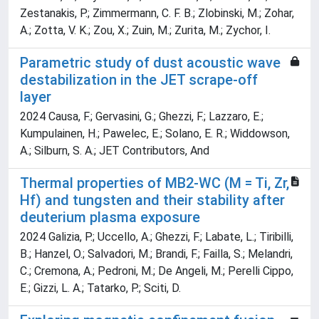
Parametric study of dust acoustic wave
destabilization in the JET scrape-off
layer
2024 Causa, F.; Gervasini, G.; Ghezzi, F.; Lazzaro, E.;
Kumpulainen, H.; Pawelec, E.; Solano, E. R.; Widdowson,
A.; Silburn, S. A.; JET Contributors, And
Thermal properties of MB2-WC (M = Ti, Zr,
Hf) and tungsten and their stability after
deuterium plasma exposure
2024 Galizia, P.; Uccello, A.; Ghezzi, F.; Labate, L.; Tiribilli,
B.; Hanzel, O.; Salvadori, M.; Brandi, F.; Failla, S.; Melandri,
C.; Cremona, A.; Pedroni, M.; De Angeli, M.; Perelli Cippo,
E.; Gizzi, L. A.; Tatarko, P.; Sciti, D.