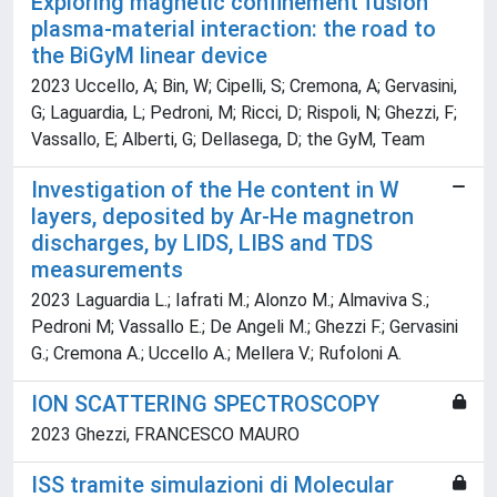
Exploring magnetic confinement fusion
plasma-material interaction: the road to
the BiGyM linear device
2023 Uccello, A; Bin, W; Cipelli, S; Cremona, A; Gervasini,
G; Laguardia, L; Pedroni, M; Ricci, D; Rispoli, N; Ghezzi, F;
Vassallo, E; Alberti, G; Dellasega, D; the GyM, Team
Investigation of the He content in W
layers, deposited by Ar-He magnetron
discharges, by LIDS, LIBS and TDS
measurements
2023 Laguardia L.; Iafrati M.; Alonzo M.; Almaviva S.;
Pedroni M; Vassallo E.; De Angeli M.; Ghezzi F.; Gervasini
G.; Cremona A.; Uccello A.; Mellera V.; Rufoloni A.
ION SCATTERING SPECTROSCOPY
2023 Ghezzi, FRANCESCO MAURO
ISS tramite simulazioni di Molecular