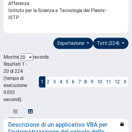
Afferenza
Istituto per la Scienza e Tecnologia dei Plasmi -
ISTP
Esportazione
Tutti (224)
Mostra
records
Risultati 1 -
20 di 224
(tempo di
1
2
3
4
5
6
7
8
9
10
11
12
esecuzione:
0.053
secondi).
Descrizione di un applicativo VBA per
l’automatizzazione del calcolo dello