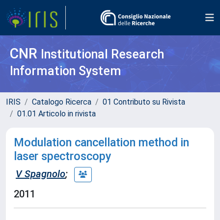
CNR
Institutional Research
Information System
IRIS
Catalogo Ricerca
01 Contributo su Rivista
01.01 Articolo in rivista
Modulation cancellation method in
laser spectroscopy
V Spagnolo
;
2011