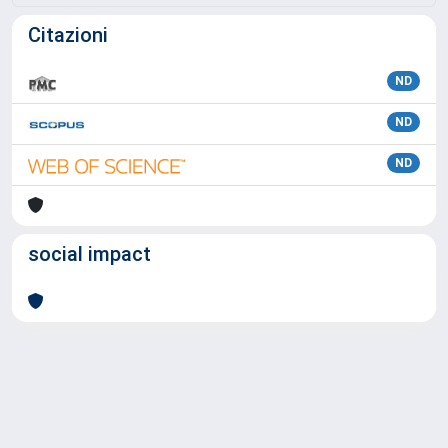
Citazioni
ND
ND
ND
social impact