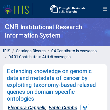
CNR
Institutional Research
Information System
IRIS
Catalogo Ricerca
04 Contributo in convegno
04.01 Contributo in Atti di convegno
Extending knowledge on genomic
data and metadata of cancer by
exploiting taxonomy-based relaxed
queries on domain-specific
ontologies
Eleonora Cappelli
;
Fabio Cumbo