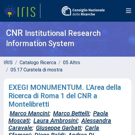
CNR
Institutional Research
Information System
IRIS
Catalogo Ricerca
05 Altro
05.17 Curatela di mostra
EXEGI MONUMENTUM. L'Area della
Ricerca di Roma 1 del CNR a
Montelibretti
Marco Mancini
;
Marco Bettelli
;
Paola
Moscati
;
Laura Ambrosini
;
Alessandra
Caravale
;
Giuseppe Garbati
;
Carla