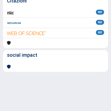
Citazioni
ND
ND
ND
social impact
Powered by
IRIS
-
about IRIS
-