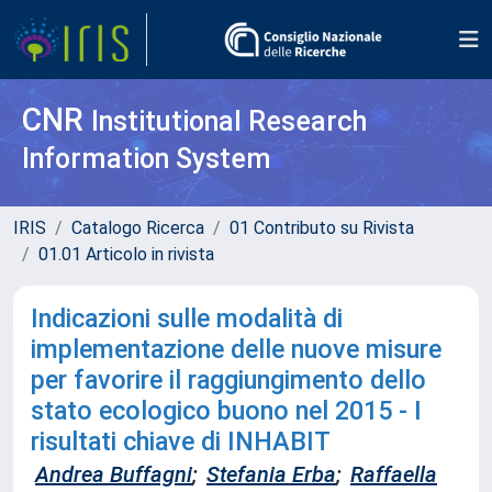
CNR
Institutional Research
Information System
IRIS
Catalogo Ricerca
01 Contributo su Rivista
01.01 Articolo in rivista
Indicazioni sulle modalità di
implementazione delle nuove misure
per favorire il raggiungimento dello
stato ecologico buono nel 2015 - I
risultati chiave di INHABIT
Andrea Buffagni
;
Stefania Erba
;
Raffaella