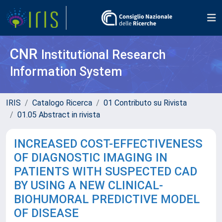
CNR
Institutional Research
Information System
IRIS
Catalogo Ricerca
01 Contributo su Rivista
01.05 Abstract in rivista
INCREASED COST-EFFECTIVENESS
OF DIAGNOSTIC IMAGING IN
PATIENTS WITH SUSPECTED CAD
BY USING A NEW CLINICAL-
BIOHUMORAL PREDICTIVE MODEL
OF DISEASE