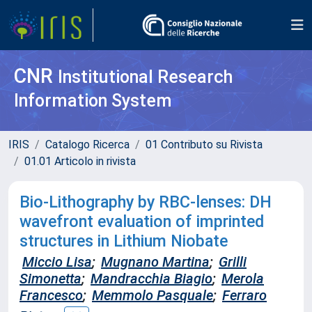
CNR
Institutional Research
Information System
IRIS
Catalogo Ricerca
01 Contributo su Rivista
01.01 Articolo in rivista
Bio-Lithography by RBC-lenses: DH
wavefront evaluation of imprinted
structures in Lithium Niobate
Miccio Lisa
;
Mugnano Martina
;
Grilli
Simonetta
;
Mandracchia Biagio
;
Merola
Francesco
;
Memmolo Pasquale
;
Ferraro