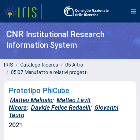
CNR
Institutional Research
Information System
IRIS
Catalogo Ricerca
05 Altro
05.07 Manufatto e relativi progetti
Prototipo PhiCube
Matteo Malosio
;
Matteo Lavit
Nicora
;
Davide Felice Redaelli
;
Giovanni
Tauro
2021