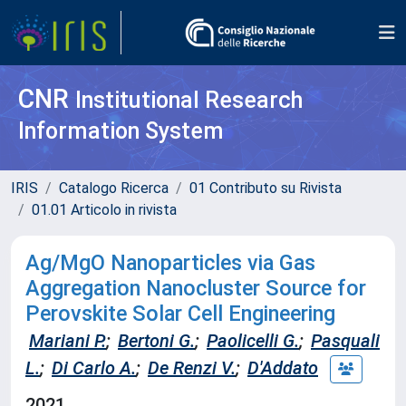
CNR
Institutional Research
Information System
IRIS
Catalogo Ricerca
01 Contributo su Rivista
01.01 Articolo in rivista
Ag/MgO Nanoparticles via Gas
Aggregation Nanocluster Source for
Perovskite Solar Cell Engineering
Mariani P.
;
Bertoni G.
;
Paolicelli G.
;
Pasquali
L.
;
Di Carlo A.
;
De Renzi V.
;
D'Addato
2021